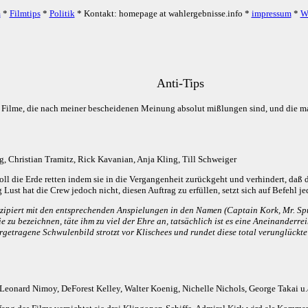
m
*
Filmtips
*
Politik
* Kontakt: homepage at wahlergebnisse.info *
impressum
*
W
Anti-Tips
ie Filme, die nach meiner bescheidenen Meinung absolut mißlungen sind, und die ma
, Christian Tramitz, Rick Kavanian, Anja Kling, Till Schweiger
oll die Erde retten indem sie in die Vergangenheit zurückgeht und verhindert, daß
 Lust hat die Crew jedoch nicht, diesen Auftrag zu erfüllen, setzt sich auf Befehl 
ipiert mit den entsprechenden Anspielungen in den Namen (Captain Kork, Mr. Spuck,
die zu bezeichnen, täte ihm zu viel der Ehre an, tatsächlich ist es eine Aneinande
rgetragene Schwulenbild strotzt vor Klischees und rundet diese total verunglückte
Leonard Nimoy, DeForest Kelley, Walter Koenig, Nichelle Nichols, George Takai u.