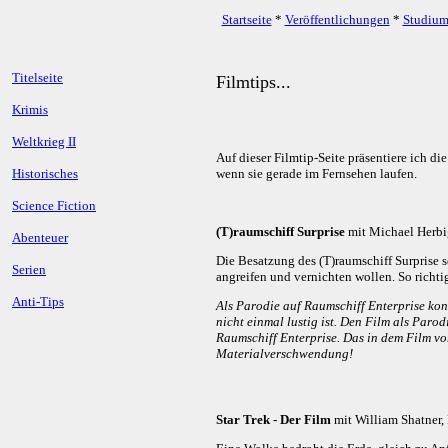
Startseite
*
Veröffentlichungen
*
Studiu
Titelseite
Filmtips...
Krimis
Weltkrieg II
Auf dieser Filmtip-Seite präsentiere ich d
Historisches
wenn sie gerade im Fernsehen laufen.
Science Fiction
(T)raumschiff Surprise
mit Michael Herbig
Abenteuer
Die Besatzung des (T)raumschiff Surprise s
Serien
angreifen und vernichten wollen. So richtig
Anti-Tips
Als Parodie auf Raumschiff Enterprise konz
nicht einmal lustig ist. Den Film als Paro
Raumschiff Enterprise. Das in dem Film vo
Materialverschwendung!
Star Trek - Der Film
mit William Shatner, 