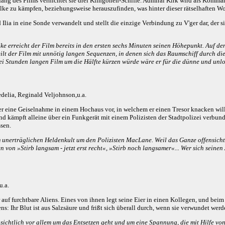
fang des Films vernichtet sie drei Klingonen-Schiffe. Admiral Kirk wird als Komma
lke zu kämpfen, beziehungsweise herauszufinden, was hinter dieser rätselhaften Wo
 Ilia in eine Sonde verwandelt und stellt die einzige Verbindung zu V'ger dar, der
ke erreicht der Film bereits in den ersten sechs Minuten seinen Höhepunkt. Auf d
lt der Film mit unnötig langen Sequenzen, in denen sich das Raumschiff durch di
wei Stunden langen Film um die Hälfte kürzen würde wäre er für die dünne und un
delia, Reginald Veljohnson,u.a.
r eine Geiselnahme in einem Hochaus vor, in welchem er einen Tresor knacken will.
d kämpft alleine über ein Funkgerät mit einem Polizisten der Stadtpolizei verbund
ssen.
m unerträglichen Heldenkult um den Polizisten MacLane. Weil das Ganze offensicht
 von »Stirb langsam - jetzt erst recht«, »Stirb noch langsamer«... Wer sich seinen
u.a.
uf furchtbare Aliens. Eines von ihnen legt seine Eier in einen Kollegen, und beim S
s: Ihr Blut ist aus Salzsäure und frißt sich überall durch, wenn sie verwundet werd
sichtlich vor allem um das Entsetzen geht und um eine Spannung, die mit Hilfe von