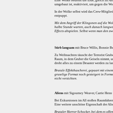
Eine Wolke bedroht die Erde, gleich zu An
umgebaut ist, reaktiviert, um gegen die Wo
In der Wolke selbst wird das Crew-Mitglied
entpuppt.
Mit dem Angriff der Klingonen auf die Wol
halbe Stunde warten, auch danach langwei
Effects abspielen. Selbst wenn man den z
Stirb langsam
mit Bruce Willis, Bonnie Be
Zu Weihnachten täuscht der Terrorist Grube
Raum, in dem Gruber die Geiseln nimmt, un
droht alles zu einem Desaster werden zu la
Brutale Effekthascherei, gepaart mit eine
gruselige Format noch gesteigert in Formen
nicht verzichten.
Aliens
mit Sigourney Weaver, Carrie Henn 
Bei Exkursionen im All stoßen Raumfahrer a
Eine weitere unschöne Eigenschaft der Alien
Brutaler Horror-Schocker, bei dem es offen