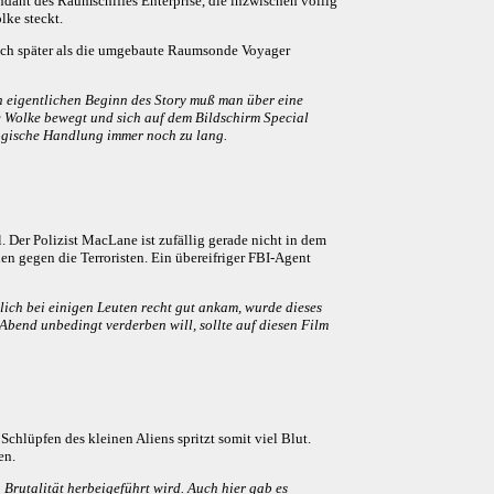
ndant des Raumschiffes Enterprise, die inzwischen völlig
lke steckt.
 sich später als die umgebaute Raumsonde Voyager
en eigentlichen Beginn des Story muß man über eine
e Wolke bewegt und sich auf dem Bildschirm Special
logische Handlung immer noch zu lang.
 Der Polizist MacLane ist zufällig gerade nicht in dem
en gegen die Terroristen. Ein übereifriger FBI-Agent
lich bei einigen Leuten recht gut ankam, wurde dieses
 Abend unbedingt verderben will, sollte auf diesen Film
chlüpfen des kleinen Aliens spritzt somit viel Blut.
en.
 Brutalität herbeigeführt wird. Auch hier gab es