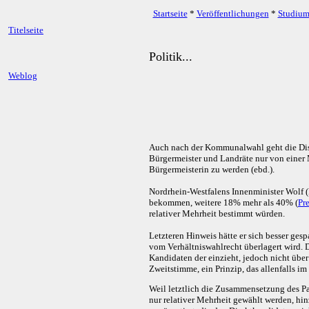
Startseite
*
Veröffentlichungen
*
Studiu
Titelseite
Politik...
Weblog
Auch nach der Kommunalwahl geht die Disk
Bürgermeister und Landräte nur von einer 
Bürgermeisterin zu werden (ebd.).
Nordrhein-Westfalens Innenminister Wolf (
bekommen, weitere 18% mehr als 40% (
Pr
relativer Mehrheit bestimmt würden.
Letzteren Hinweis hätte er sich besser ges
vom Verhältniswahlrecht überlagert wird. 
Kandidaten der einzieht, jedoch nicht über
Zweitstimme, ein Prinzip, das allenfalls 
Weil letztlich die Zusammensetzung des Pa
nur relativer Mehrheit gewählt werden, h