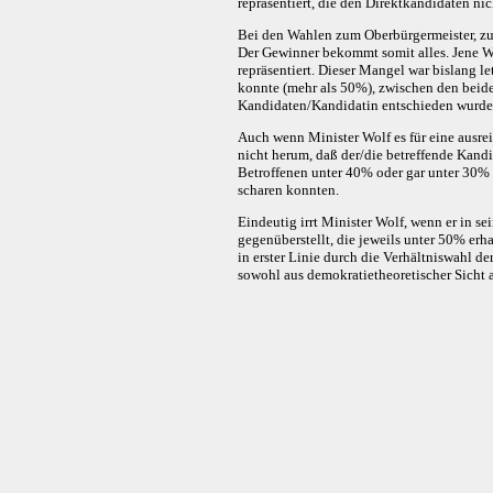
repräsentiert, die den Direktkandidaten ni
Bei den Wahlen zum Oberbürgermeister, zum
Der Gewinner bekommt somit alles. Jene Wä
repräsentiert. Dieser Mangel war bislang l
konnte (mehr als 50%), zwischen den beiden
Kandidaten/Kandidatin entschieden wurde. 
Auch wenn Minister Wolf es für eine ausre
nicht herum, daß der/die betreffende Kandi
Betroffenen unter 40% oder gar unter 30% e
scharen konnten.
Eindeutig irrt Minister Wolf, wenn er in 
gegenüberstellt, die jeweils unter 50% er
in erster Linie durch die Verhältniswahl d
sowohl aus demokratietheoretischer Sicht